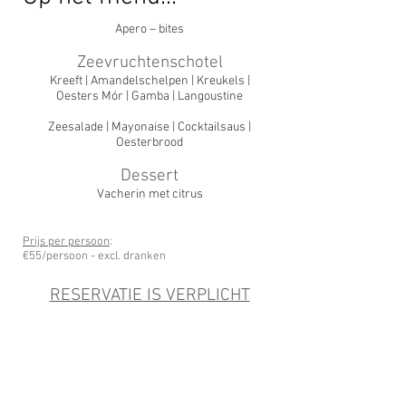
Apero – bites
Zeevruchtenschotel
Kreeft | Amandelschelpen | Kreukels |
Oesters Mór | Gamba | Langoustine
Zeesalade | Mayonaise | Cocktailsaus |
Oesterbrood
Dessert
Vacherin met citrus
Prijs per persoon
:
€55/persoon - excl. dranken
RESERVATIE IS VERPLICHT