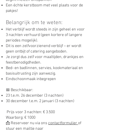
Een échte kerstboom met veel plaats voor de
pakjes!
Belangrijk om te weten:
Het verblijf wordt steeds in zijn geheel en voor
3 nachten verhuurd (geen kortere of langere
periodes mogelijk).
Dit is een zelfvoorzienend verblijf – er wordt
geen ontbijt of catering aangeboden.
Je zorgt dus zelf voor maaltijden, drankjes en
feestbenodigdheden.
Bed- en badlinnen, servies, kookmateriaal en
basisuitrusting zijn aanwezig.
Eindschoonmaak inbegrepen
📅 Beschikbaar:
23 t.e.m. 26 december (3 nachten)
30 december t.e.m. 2 januari (3 nachten)
Prijs voor 3 nachten: € 3.500
Waarborg: € 1000
📩 Reserveer nu via ons
contactformulier
of
stuur een mailtje naar